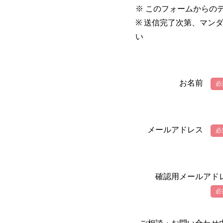
※ このフォームからの
※ 送信完了次第、マン
い
お名前
必
メールアドレス
必
確認用メールアド
必